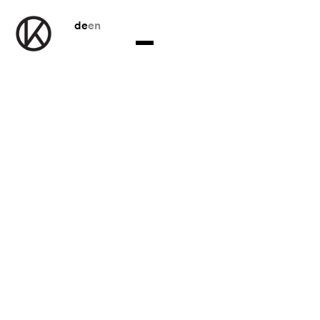
de
en